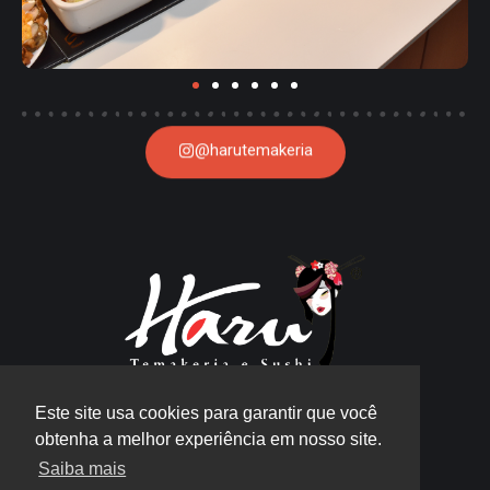
@harutemakeria
harulovers@harusushi.com.br
Este site usa cookies para garantir que você
01- Shopping Parque Balneário
obtenha a melhor experiência em nosso site.
02- Praiamar Shopping
Saiba mais